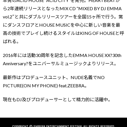
本発のACID HOUSE “ACID CITY”を発売。HEARTBEATか
ら2年連続リリースとなったMIX CD “MIXED BY DJ EMMA
vol.2″と共にダブルリリースツアーを全国15ヶ所で行う。常
にダンスフロアとHOUSE MUSICを中心に新しい音楽を最
高の技術でプレイし続けるスタイルはKING OF HOUSEと呼
ばれる。
2016年には活動30周年を記念したEMMA HOUSE XX?30th
Anniversary?をユニバーサルミュージックよりリリース。
最新作はプロデュースユニット、NUDE名義でNO
PICTURE(ON MY PHONE) feat.ZEEBRA。
現在もDJ及びプロデューサーとして精力的に活躍中。
COPYRIGHT © SHIBUYA ENTERTAINMENT FESTIVAL ALL RIGHTS RESERVED.