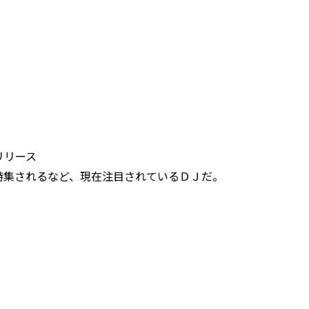
をリリース
特集されるなど、現在注目されているＤＪだ。